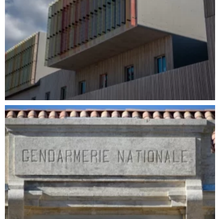
RÉALISATION DES FAÇADES EN LASURE
BÉTON DU CONSERVATOIRE À RAYONNEMENT
RÉGIONAL DE MONTPELLIER
Peinture & Décoration
,
Ravalement de façade