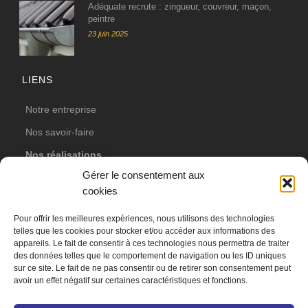
Adéquate recrute : zingueur, couvreur, maçon,
peintre
23 juin 2025
LIENS
Notre entreprise
Nos savoir-faire
Nos réalisations
Gérer le consentement aux
Actualités
cookies
Votre projet
Pour offrir les meilleures expériences, nous utilisons des technologies
Nos partenaires
telles que les cookies pour stocker et/ou accéder aux informations des
appareils. Le fait de consentir à ces technologies nous permettra de traiter
Contact
des données telles que le comportement de navigation ou les ID uniques
sur ce site. Le fait de ne pas consentir ou de retirer son consentement peut
avoir un effet négatif sur certaines caractéristiques et fonctions.
Joli Projet
© 2026