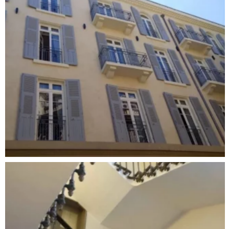
RAVALEMENT DE FAÇADE D’UN IMMEUBLE DE
CARACTÈRE À PÉROLS
Peinture & Décoration
,
Ravalement de façade
RÉNOVATION DES FAÇADES – HÔTEL
L’IMPÉRATOR À NÎMES
Patrimoine ancien
,
Peinture & Décoration
,
Ravalement de façade