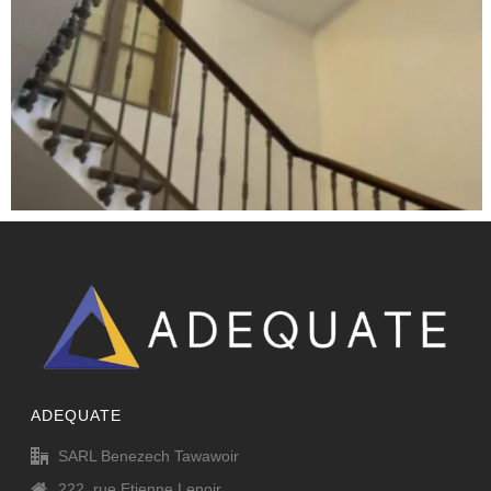
PEINTURE – NÎMES GAMBETTA
Peinture & Décoration
ADEQUATE
SARL Benezech Tawawoir
222, rue Etienne Lenoir