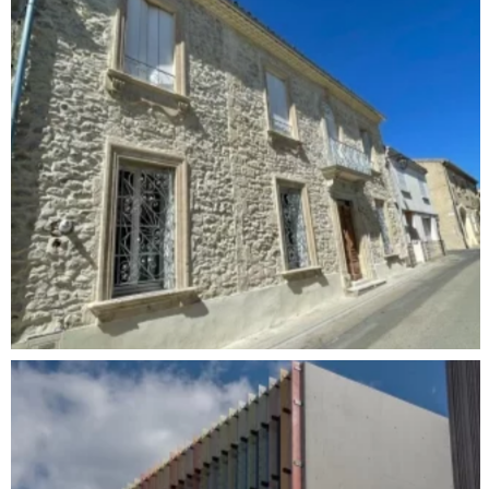
RÉNOVATION DE FAÇADES – 18 AVENUE
FEUCHÈRES À NÎMES
Patrimoine ancien
,
Peinture & Décoration
,
Ravalement de façade
,
Taille et pose de pierres
,
Zinguerie et Etanchéité
RAVALEMENT DES FAÇADES D’UNE MAISON À
VERGÈZE
Peinture & Décoration
,
Ravalement de façade