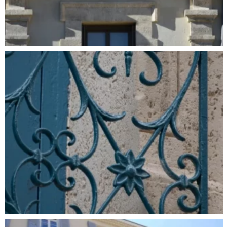
RAVALEMENT DES FAÇADES DE L’INTERNAT
DES COLLÈGES GIDE ET GUYNEMER, À UZÈS
Peinture & Décoration
,
Ravalement de façade