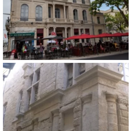
RÉNOVATION DE FAÇADES – 18 AVENUE
FEUCHÈRES À NÎMES
Patrimoine ancien
,
Peinture & Décoration
,
Ravalement de façade
,
Taille et pose de pierres
,
Zinguerie et Etanchéité