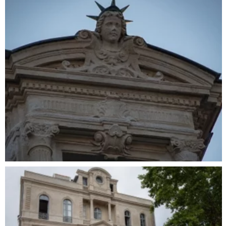
RÉNOVATION DES FAÇADES DE LA MAIRIE DE
SÈTE
Patrimoine ancien
,
Ravalement de façade
,
Taille et pose de pierres
,
Zinguerie et Etanchéité
RESTAURATION DES FAÇADES – 9 QUAI
FRANÇOIS MAILLOL À SÈTE
Patrimoine ancien
,
Ravalement de façade
,
Taille et pose de pierres
,
Zinguerie et Etanchéité