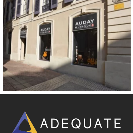
RÉNOVATION DE FAÇADES AU 29, RUE DE LA
MADELEINE – NÎMES
Patrimoine ancien
,
Taille et pose de pierres
,
Zinguerie et Etanchéité
TAILLE ET POSE DE PIERRES – AUDAY
MUSIQUES
Taille et pose de pierres