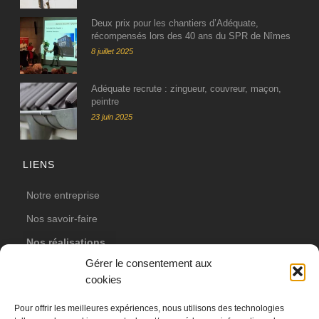
Deux prix pour les chantiers d’Adéquate,
récompensés lors des 40 ans du SPR de Nîmes
8 juillet 2025
Adéquate recrute : zingueur, couvreur, maçon,
peintre
23 juin 2025
LIENS
Notre entreprise
Nos savoir-faire
Nos réalisations
Gérer le consentement aux
Actualités
cookies
Votre projet
Pour offrir les meilleures expériences, nous utilisons des technologies
Nos partenaires