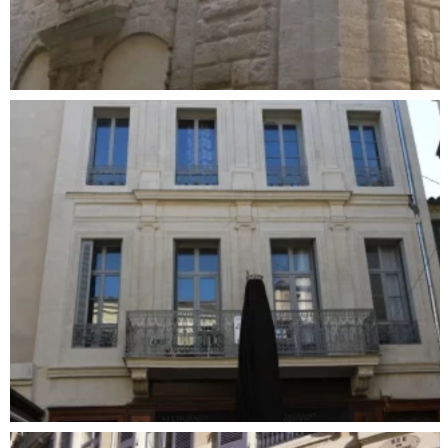
RÉNOVATION DE LA MAISON DE LA REINE
JEANNE – PERTUIS
Patrimoine ancien
,
Ravalement de façade
,
Taille et pose de pierres