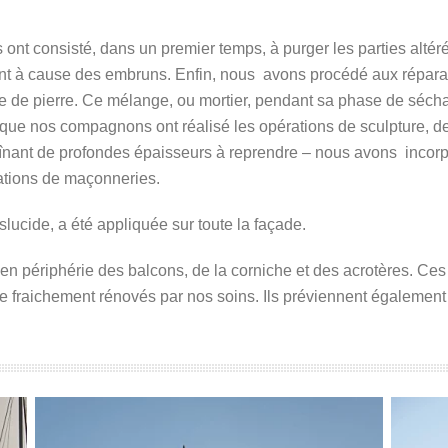
nt consisté, dans un premier temps, à purger les parties altérée
nt à cause des embruns. Enfin, nous avons procédé aux réparati
e de pierre. Ce mélange, ou mortier, pendant sa phase de sécha
ue nos compagnons ont réalisé les opérations de sculpture, de ta
înant de profondes épaisseurs à reprendre – nous avons incorpo
rations de maçonneries.
slucide, a été appliquée sur toute la façade.
n périphérie des balcons, de la corniche et des acrotères. Ces 
erre fraichement rénovés par nos soins. Ils préviennent égalemen