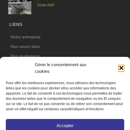
23 juin 2025
LIENS
Notre entreprise
Nos savoir-faire
Nos réalisations
Gérer le consentement aux
Actualités
cookies
Votre projet
Pour offrir les meilleures expériences, nous utilisons des technologies
Nos partenaires
telles que les cookies pour stocker et/ou accéder aux informations des
appareils. Le fait de consentir à ces technologies nous permettra de traiter
Contact
des données telles que le comportement de navigation ou les ID uniques
sur ce site. Le fait de ne pas consentir ou de retirer son consentement peut
avoir un effet négatif sur certaines caractéristiques et fonctions.
Joli Projet
© 2026
Accepter