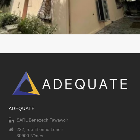
ADEQUATE
SARL Benezech Tawawoir
222, rue Etienne Lenoir
30900 Nîmes