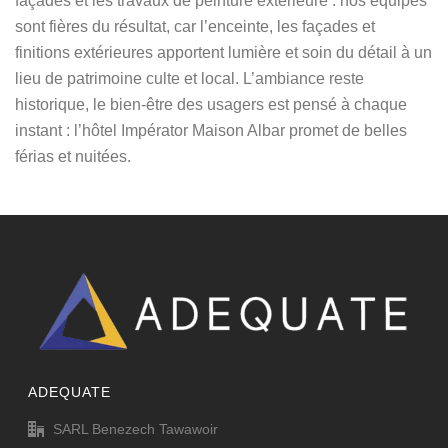
façades et les travaux de peinture extérieure : nos équipes
sont fières du résultat, car l’enceinte, les façades et
finitions extérieures apportent lumière et soin du détail à un
lieu de patrimoine culte et local. L’ambiance reste
historique, le bien-être des usagers est pensé à chaque
instant : l’hôtel Impérator Maison Albar promet de belles
férias et nuitées.
ADEQUATE
SARL Benezech Tawawoir