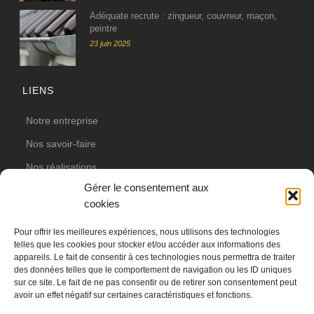
Adéquate recrute : zingueur, couvreur, maçon,
peintre
23 juin 2025
LIENS
Notre entreprise
Nos savoir-faire
Nos réalisations
Gérer le consentement aux
Actualités
cookies
Votre projet
Pour offrir les meilleures expériences, nous utilisons des technologies
Nos partenaires
telles que les cookies pour stocker et/ou accéder aux informations des
appareils. Le fait de consentir à ces technologies nous permettra de traiter
Contact
des données telles que le comportement de navigation ou les ID uniques
sur ce site. Le fait de ne pas consentir ou de retirer son consentement peut
avoir un effet négatif sur certaines caractéristiques et fonctions.